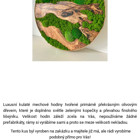
A
J
Í
T
?
HLEDAT
D
O
Luxusní kulaté mechové hodiny tvořené primárně překrásným olivovým
P
dřevem, které je doplněno světle zelenými kopečky a převahou finského
O
lišejníku. Velikost hodin záleží zcela na Vás, nepoužíváme žádné
R
prefabrikáty, rámy si vyrábíme sami a proto se meze velikosti nekladou.
U
Tento kus byl vyroben na zakázku a majitele již má, ale rádi vyrobíme
Č
podobný přímo pro Vás!
U