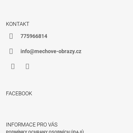
Z
Á
KONTAKT
P
A
775966814
T
Í
info@mechove-obrazy.cz
Facebook
Instagram
FACEBOOK
INFORMACE PRO VÁS
PODMÍNKY OCHRANY OSOBNÍCH ÚDAJŮ