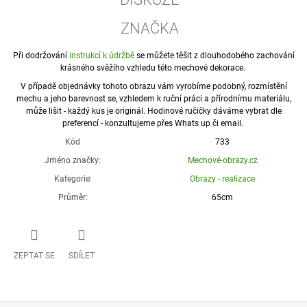
ZNAČKA
Při dodržování
instrukcí k údržbě
se můžete těšit z dlouhodobého zachování
krásného svěžího vzhledu této mechové dekorace.
V případě objednávky tohoto obrazu vám vyrobíme podobný, rozmístění
mechu a jeho barevnost se, vzhledem k ruční práci a přírodnímu materiálu,
může lišit - každý kus je originál. Hodinové ručičky dáváme vybrat dle
preferencí - konzultujeme přes Whats up či email.
Kód
733
Jméno značky
:
Mechové-obrazy.cz
Kategorie
:
Obrazy - realizace
Průměr
:
65cm
ZEPTAT SE
SDÍLET