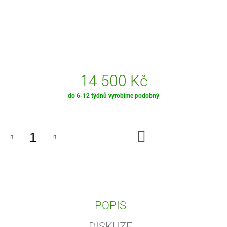
J
E
M
E
MECHOVÝ
OBRAZ
14 500 Kč
32X32
SVĚŽÍ
MIX
Měrná
do 6-12 týdnů vyrobíme podobný
cena:
3
850
Kč
DO
KOŠÍKU
POPIS
DISKUZE